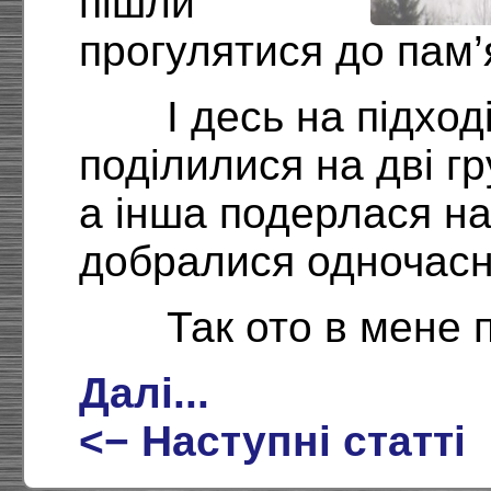
пішли
прогулятися до пам’
І десь на підхо
поділилися на дві г
а інша подерлася н
добралися одночасн
Так ото в мене 
Далі...
<− Наступні статті