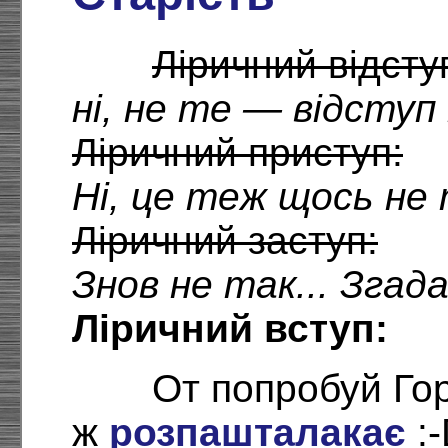
Ліричний відсту
ні, не те — відступ
Ліричний приступ:
Ні, це теж щось не 
Ліричний заступ:
Знов не так... Згада
Ліричний вступ:
От попробуй Го
ж
розпашталакає
:-