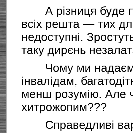
А різниця буде 
всіх решта — тих дл
недоступні. Зростуть
таку дирєнь незала
Чому ми надаєм
інвалідам, багатодіт
менш розумію. Але 
хитрожопим???
Справедливі вар