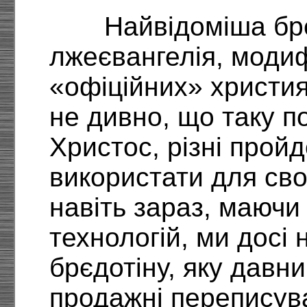
Найвідоміша бре
лжеєвангелія, модиф
«офіційних» христия
не дивно, що таку п
Христос, різні прой
використати для сво
навіть зараз, маючи
технологій, ми досі н
брєдотіну, яку давн
продажні переписувач