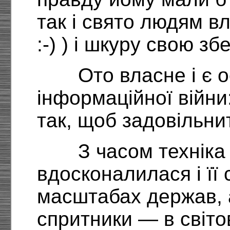
так і свято людям в
:-) ) і шкуру свою збе
Ото власне і є 
інформаційної війни
так, щоб задовільнит
З часом технік
вдосконалилася і її
масштабах держав, 
спритники — в світо