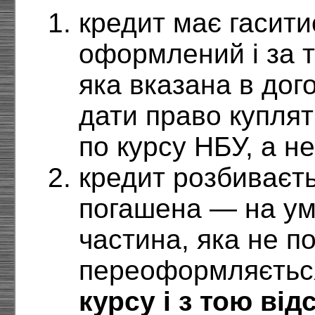
кредит має гаситис
оформлений і за 
яка вказана в до
дати право купля
по курсу НБУ, а н
кредит розбиваєть
погашена — на ум
частина, яка не п
переоформляєтьс
курсу і з тою ві