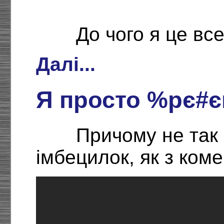
До чого я це вс
Далі...
Я просто %рє#є
Причому не так 
імбецилок, як з коме