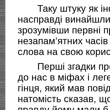
Таку штуку як і
насправді винайшли
зрозумівши первні п
незапам’ятних часів
слова на свою корис
Перші згадки пр
до нас в міфах і лег
гінця, який мав пові
натомість сказав, щ
правду йому мали б 