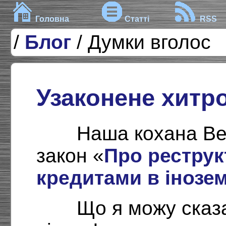
Головна
Статті
RSS
/
Блог
/ Думки вголос
Узаконене хитр
Наша кохана Ве
закон «
Про реструк
кредитами в інозем
Що я можу сказа