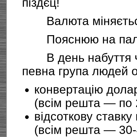
піздєц!
Валюта міняєтьс
Пояснюю на пал
В день набуття 
певна група людей 
конвертацію долар
(всім решта — по 
відсоткову ставку
(всім решта — 30