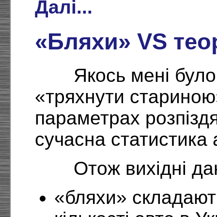
Далі...
«Бляхи» VS теор
Якось мені було
«тряхнути стариною
параметрах розпіздя
сучасна статистика 
Отож вихідні дан
«бляхи» складают