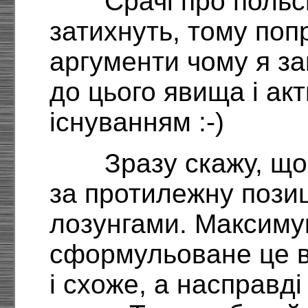
Срачі про польсь
затихнуть, тому поп
аргументи чому я з
до цього явища і ак
існуванням :-)
Зразу скажу, що
за протилежну позиц
лозунгами. Максиму
сформульоване це вс
і схоже, а насправді 