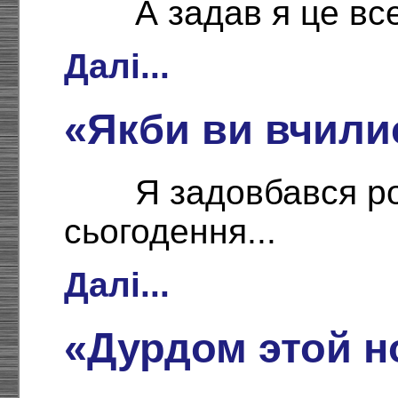
А задав я це вс
Далі...
«Якби ви вчились
Я задовбався р
сьогодення...
Далі...
«Дурдом этой н