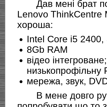
Дав мені брат п
Lenovo ThinkCentre
хороша:
Intel Core i5 2400
8Gb RAM
відео інтегроване
низькопрофільну P
мережа, звук, DVD
В мене довго р
попробувати що то з