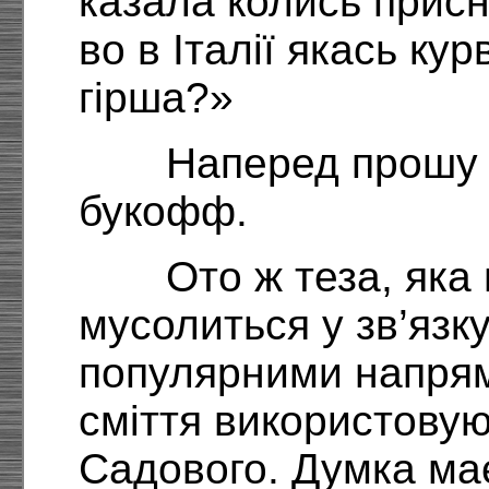
казала колись присн
во в Італії якась ку
гірша?»
Наперед прошу п
букофф.
Ото ж теза, яка
мусолиться у зв’язк
популярними напрям
сміття використовую
Садового. Думка має