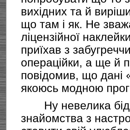
вихідних та й виріш
що там і як. Не зва
ліцензійної наклейк
приїхав з забугречч
операційки, а ще й п
повідомив, що дані 
якоюсь модною про
Ну невелика бід
знайомства з настр