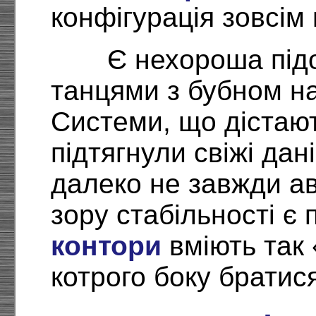
конфігурація зовсім
Є нехороша підо
танцями з бубном на
Системи, що дістаю
підтягнули свіжі да
далеко не завжди ав
зору стабільності є
контори
вміють так 
котрого боку братися