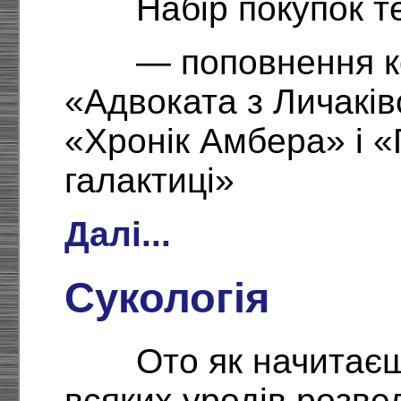
Набір покупок т
— поповнення к
«Адвоката з Личаків
«Хронік Амбера» і «
галактиці»
Далі...
Сукологія
Ото як начитаєш
всяких уродів розв