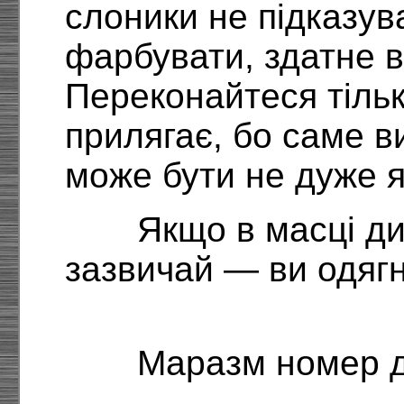
слоники не підказув
фарбувати, здатне ві
Переконайтеся тіль
прилягає, бо саме в
може бути не дуже я
Якщо в масці д
зазвичай — ви одягн
Маразм номер д