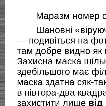
Маразм номер о
Шановні «віруюч
— подивіться на фо
там добре видно як
Захисна маска щільн
здебільшого має філ
маска здатна сяк-та
в півтора-два квадр
захистити лише
від