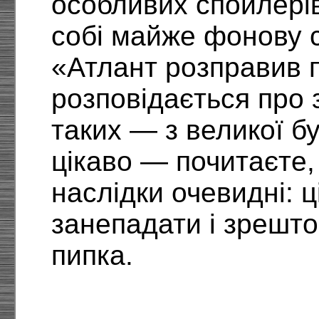
особливих спойлерів
собі майже фонову с
«Атлант розправив п
розповідається про 
таких — з великої б
цікаво — почитаєте,
наслідки очевидні: ц
занепадати і зрешт
пипка.