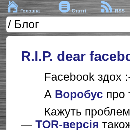
Головна
Статті
RSS
/ Блог
R.I.P. dear face
Facebook здох :
А
Воробус
про 
Кажуть проблеми
—
TOR-версія
також