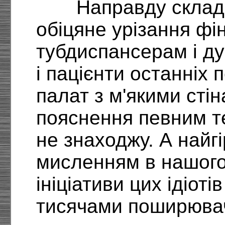
Направду склад
обіцяне урізання фі
тубдиспансерам і д
і пацієнти останніх
палат з м'якими стін
пояснення певним те
не знаходжу. А найг
мисленням в нашого 
ініціативи цих ідіот
тисячами поширювач