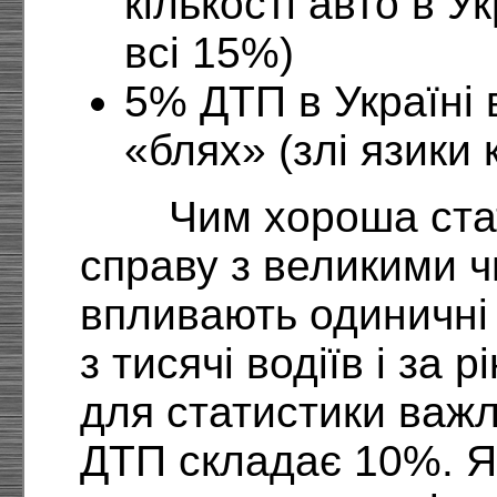
кількості авто в Ук
всі 15%)
5% ДТП в Україні 
«блях» (злі язики
Чим хороша ста
справу з великими ч
впливають одиничні
з тисячі водіїв і за 
для статистики важл
ДТП складає 10%. Як